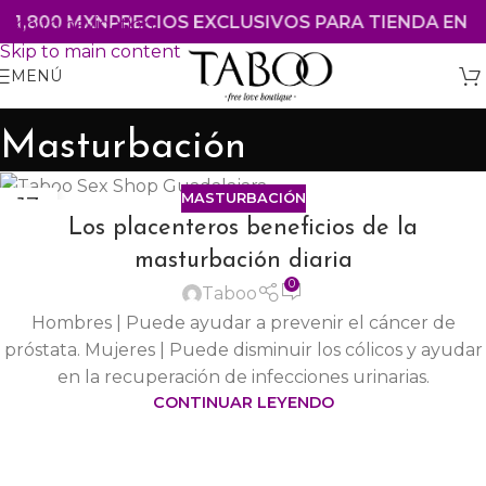
$1,800 MXN
PRECIOS EXCLUSIVOS PARA TIENDA EN L
Skip to navigation
Skip to main content
MENÚ
Masturbación
MASTURBACIÓN
13
Los placenteros beneficios de la
MAR
masturbación diaria
0
Taboo
Hombres | Puede ayudar a prevenir el cáncer de
próstata. Mujeres | Puede disminuir los cólicos y ayudar
en la recuperación de infecciones urinarias.
CONTINUAR LEYENDO