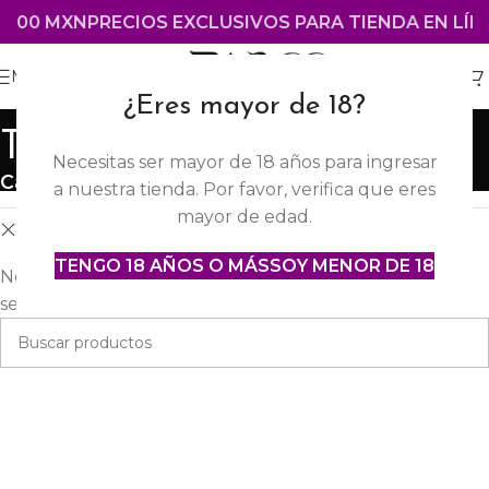
,800 MXN
PRECIOS EXCLUSIVOS PARA TIENDA EN LÍN
MENÚ
¿Eres mayor de 18?
Tienda
Necesitas ser mayor de 18 años para ingresar
Categorías
a nuestra tienda. Por favor, verifica que eres
mayor de edad.
Pretty Love
Borrar filtros
TENGO 18 AÑOS O MÁS
SOY MENOR DE 18
No se encontraron productos que concuerden con la
selección.