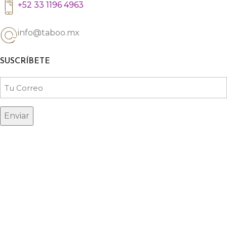
+52 33 1196 4963
info@taboo.mx
SUSCRÍBETE
Email