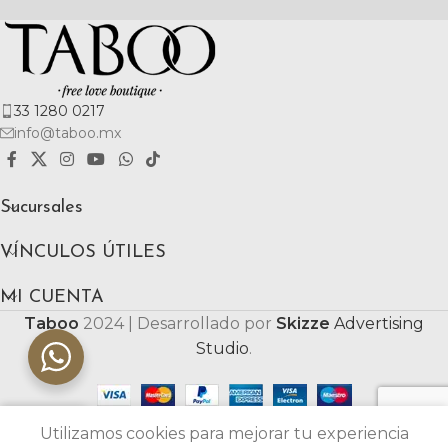
33 1280 0217
info@taboo.mx
Sucursales
VÍNCULOS ÚTILES
MI CUENTA
Taboo
2024 | Desarrollado por
Skizze
Advertising
Studio
.
Utilizamos cookies para mejorar tu experiencia
Tienda
Carrito
Mi cuenta