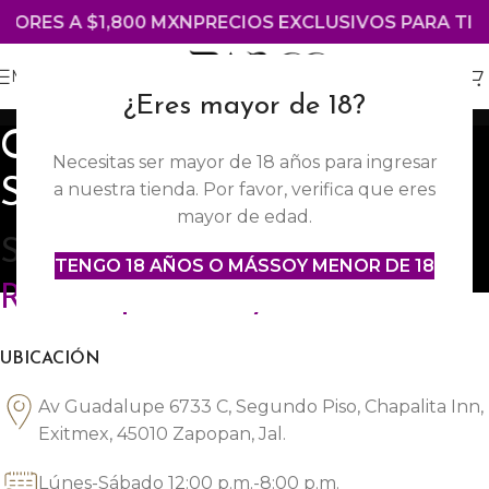
YORES A $1,800 MXN
PRECIOS EXCLUSIVOS PARA TIE
MENÚ
¿Eres mayor de 18?
Guadalupe / Red Room
Necesitas ser mayor de 18 años para ingresar
Speakeasy
a nuestra tienda. Por favor, verifica que eres
mayor de edad.
Sucursal
Guadalupe / Red
TENGO 18 AÑOS O MÁS
SOY MENOR DE 18
Room Speakeasy
UBICACIÓN
Av Guadalupe 6733 C, Segundo Piso, Chapalita Inn,
Exitmex, 45010 Zapopan, Jal.
Lúnes-Sábado 12:00 p.m.-8:00 p.m.