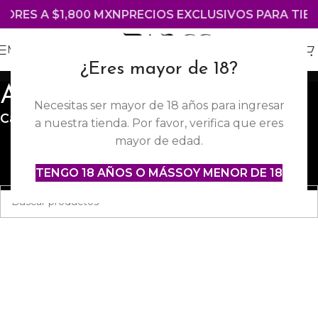
YORES A $1,800 MXN
PRECIOS EXCLUSIVOS PARA TIEN
MENÚ
¿Eres mayor de 18?
Amarillo
Necesitas ser mayor de 18 años para ingresar
Categorías
a nuestra tienda. Por favor, verifica que eres
mayor de edad.
No se encontraron productos que concuerden con la
TENGO 18 AÑOS O MÁS
SOY MENOR DE 18
selección.